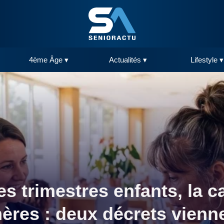
4ème Âge ▾
Actualités ▾
Lifestyle ▾
es trimestres enfants, la c
mères : deux décrets vienne