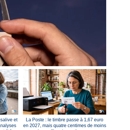
salive et
La Poste : le timbre passe à 1,67 euro
analyses
en 2027, mais quatre centimes de moins