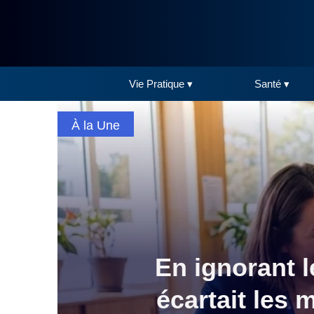
Vie Pratique ▾
Santé ▾
À la Une
En ignorant l
écartait les 