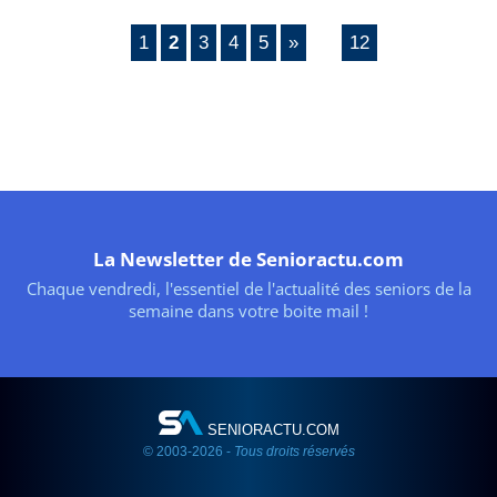
1
2
3
4
5
»
12
...
La Newsletter de Senioractu.com
Chaque vendredi, l'essentiel de l'actualité des seniors de la
semaine dans votre boite mail !
SENIORACTU.COM
© 2003-2026 -
Tous droits réservés