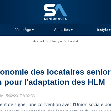
4ème Âge ▾
Actualités ▾
Lifestyle ▾
Accueil
>
Lifestyle
>
Habitat
tonomie des locataires senior
 pour l'adaptation des HLM
 le 15/02/2017 à 02:33
nt de signer une convention avec l’Union sociale pou