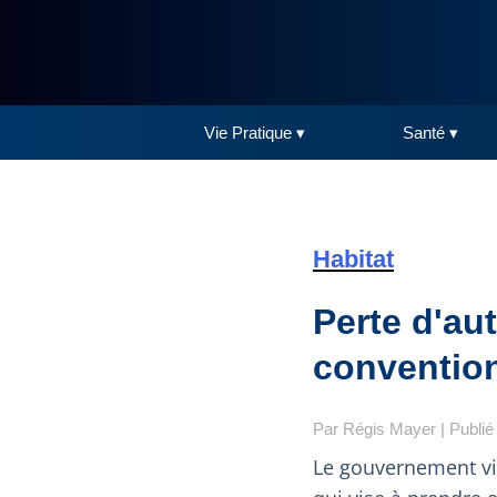
Vie Pratique ▾
Santé ▾
Habitat
Perte d'au
convention
Par
Régis Mayer
| Publié
Le gouvernement vie