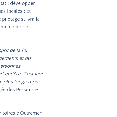
État : développer
es locales ; et
 pilotage suivra la
ème édition du
rit de la loi
logements et du
 personnes
t entière. C’est leur
 le plus longtemps
rgée des Personnes
ritoires d’Outremer,