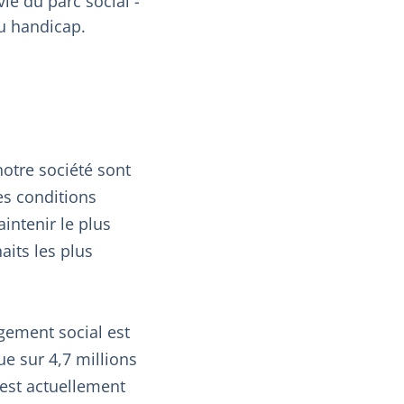
ie du parc social -
au handicap.
notre société sont
es conditions
intenir le plus
aits les plus
ogement social est
 sur 4,7 millions
 est actuellement