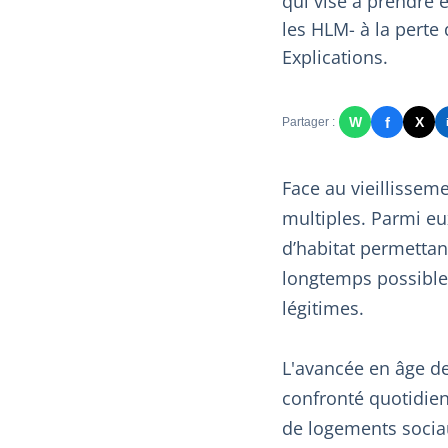
qui vise à prendre 
les HLM- à la perte
Explications.
f
W
X
Partager :
Face au vieillisseme
multiples. Parmi eu
d’habitat permetta
longtemps possible à
légitimes.
L'avancée en âge de
confronté quotidie
de logements sociau