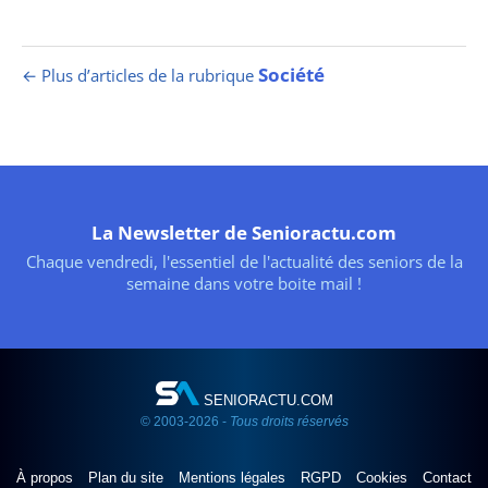
Société
← Plus d’articles de la rubrique
La Newsletter de Senioractu.com
Chaque vendredi, l'essentiel de l'actualité des seniors de la
semaine dans votre boite mail !
SENIORACTU.COM
© 2003-2026 -
Tous droits réservés
À propos
Plan du site
Mentions légales
RGPD
Cookies
Contact