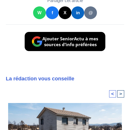
Partager cet article
W
f
X
in
@
Ajouter SeniorActu à mes
sources d’info préférées
La rédaction vous conseille
<
>