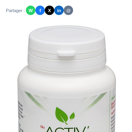
Partager :
W
f
X
in
@