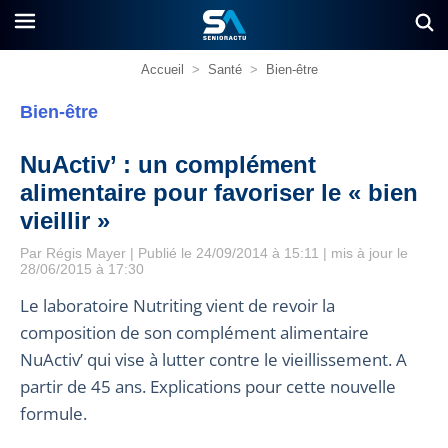
Accueil
>
Santé
>
Bien-être
Bien-être
NuActiv’ : un complément
alimentaire pour favoriser le « bien
vieillir »
Par
Régis Mayer
| Publié le 24/09/2014 à 15:11 | mis à jour le
28/06/2015 à 17:30
Le laboratoire Nutriting vient de revoir la
composition de son complément alimentaire
NuActiv’ qui vise à lutter contre le vieillissement. A
partir de 45 ans. Explications pour cette nouvelle
formule.