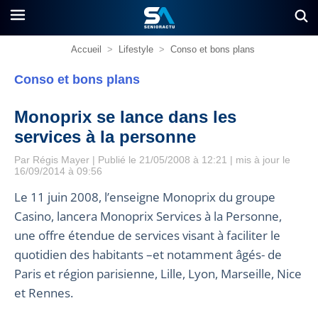
Accueil
>
Lifestyle
>
Conso et bons plans
Conso et bons plans
Monoprix se lance dans les
services à la personne
Par
Régis Mayer
| Publié le 21/05/2008 à 12:21 | mis à jour le
16/09/2014 à 09:56
Le 11 juin 2008, l’enseigne Monoprix du groupe
Casino, lancera Monoprix Services à la Personne,
une offre étendue de services visant à faciliter le
quotidien des habitants –et notamment âgés- de
Paris et région parisienne, Lille, Lyon, Marseille, Nice
et Rennes.