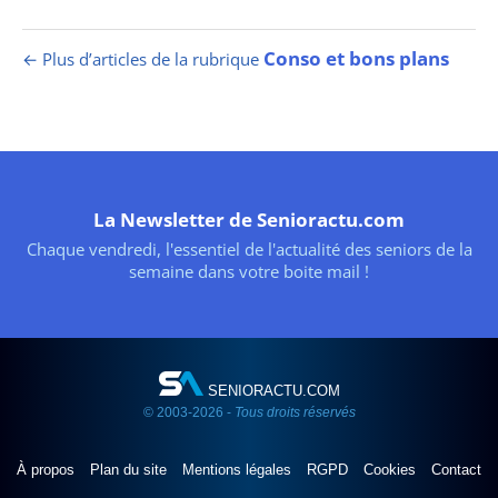
Conso et bons plans
← Plus d’articles de la rubrique
La Newsletter de Senioractu.com
Chaque vendredi, l'essentiel de l'actualité des seniors de la
semaine dans votre boite mail !
SENIORACTU.COM
© 2003-2026 -
Tous droits réservés
À propos
Plan du site
Mentions légales
RGPD
Cookies
Contact