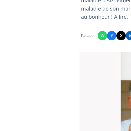
maladie d’Alzheimer.
maladie de son mari
au bonheur ! A lire.
f
W
X
Partager :
i