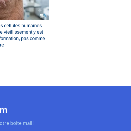
es cellules humaines
re vieillissement y est
nformation, pas comme
re
om
tre boite mail !