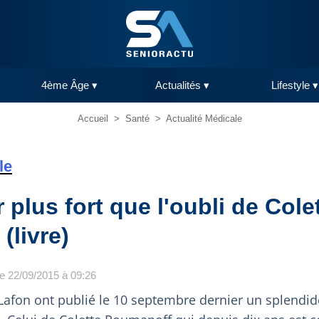
4ème Âge ▾
Actualités ▾
Lifestyle ▾
Accueil
>
Santé
>
Actualité Médicale
le
plus fort que l'oubli de Cole
(livre)
le 22/09/2015 à 09:26
 Lafon ont publié le 10 septembre dernier un splendi