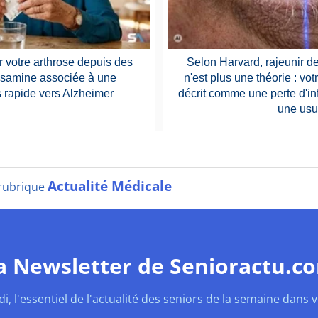
 votre arthrose depuis des
Selon Harvard, rajeunir d
osamine associée à une
n'est plus une théorie : vot
 rapide vers Alzheimer
décrit comme une perte d'i
une usu
Actualité Médicale
a rubrique
a Newsletter de Senioractu.c
, l'essentiel de l'actualité des seniors de la semaine dans vo