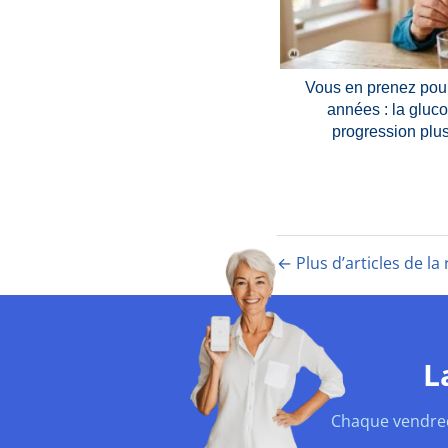
Vous en prenez pour
années : la gluc
progression plus
← Plus d’articles de l
L
Chaque vendredi