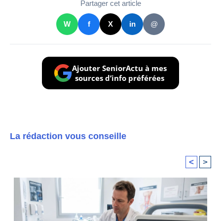
Partager cet article
W
f
X
in
@
Ajouter SeniorActu à mes
sources d’info préférées
La rédaction vous conseille
<
>