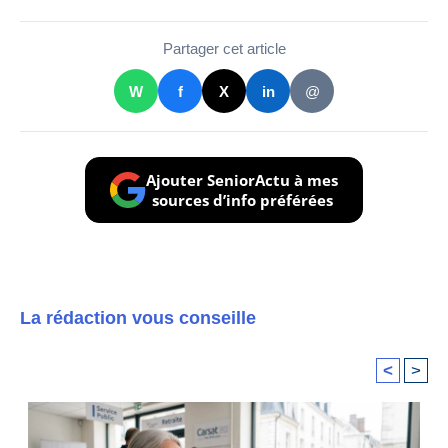
Partager cet article
W
f
X
in
@
Ajouter SeniorActu à mes
sources d’info préférées
La rédaction vous conseille
<
>