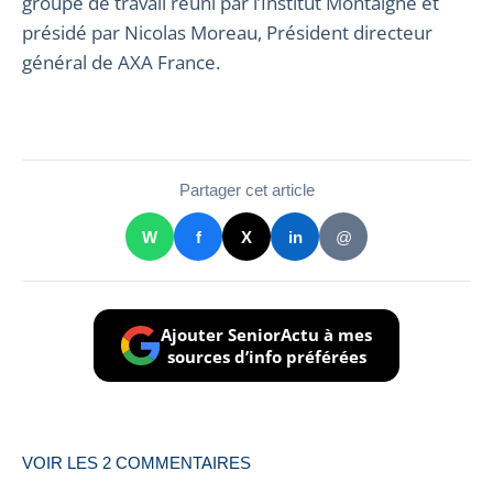
groupe de travail réuni par l’Institut Montaigne et
présidé par Nicolas Moreau, Président directeur
général de AXA France.
Partager cet article
W
f
X
in
@
Ajouter SeniorActu à mes
sources d’info préférées
VOIR LES
2
COMMENTAIRES