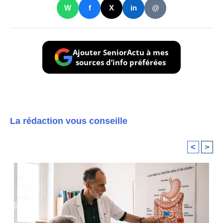
W
f
X
in
@
Ajouter SeniorActu à mes
sources d’info préférées
La rédaction vous conseille
<
>