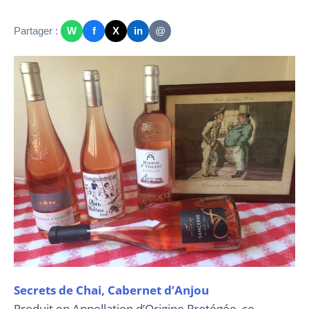
Partager :
W
f
X
in
@
Secrets de Chai, Cabernet d’Anjou
Produit en Appellation d’Origine Protégée, ce