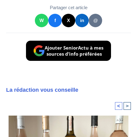
Partager cet article
W
f
X
in
@
Ajouter SeniorActu à mes
sources d’info préférées
La rédaction vous conseille
<
>