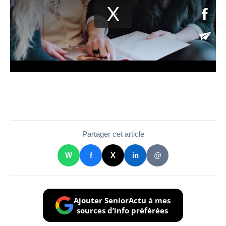
Partager cet article
W
f
X
in
@
Ajouter SeniorActu à mes
sources d’info préférées