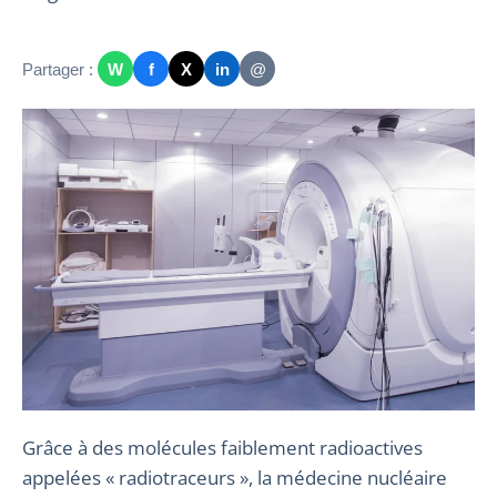
Partager :
W
f
X
in
@
Grâce à des molécules faiblement radioactives
appelées « radiotraceurs », la médecine nucléaire