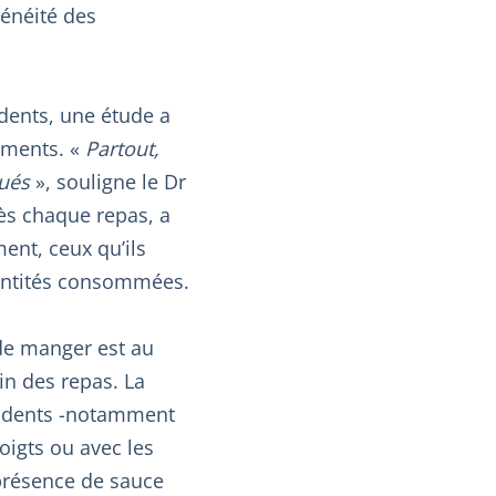
généité des
dents, une étude a
ements. «
Partout,
qués
», souligne le Dr
rès chaque repas, a
ent, ceux qu’ils
uantités consommées.
de manger est au
fin des repas. La
sidents -notamment
igts ou avec les
 présence de sauce