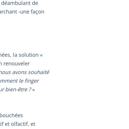
nt déambulant de
archant -une façon
ées, la solution «
en renouveler
 nous avons souhaité
omment le finger
r bien-être ?
»
s bouchées
 et olfactif, et