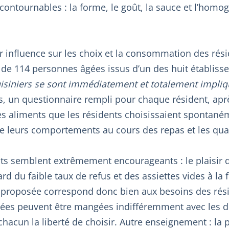
contournables : la forme, le goût, la sauce et l’homo
r influence sur les choix et la consommation des rési
 de 114 personnes âgées issus d’un des huit établiss
uisiniers se sont immédiatement et totalement impli
rs, un questionnaire rempli pour chaque résident, ap
les aliments que les résidents choisissaient spontaném
que leurs comportements au cours des repas et les q
ats semblent extrêmement encourageants : le plaisir 
rd du faible taux de refus et des assiettes vides à la 
d proposée correspond donc bien aux besoins des ré
ées peuvent être mangées indifféremment avec les do
 chacun la liberté de choisir. Autre enseignement : la