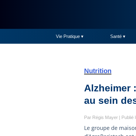
Vie Pratique ▾
Santé ▾
Nutrition
Alzheimer 
au sein de
Par
Régis Mayer
| Publié 
Le groupe de maisons