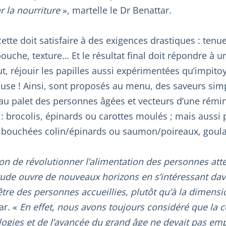
r la nourriture
», martelle le Dr Benattar.
ette doit satisfaire à des exigences drastiques : tenu
uche, texture… Et le résultat final doit répondre à un 
ut, réjouir les papilles aussi expérimentées qu’impito
ocuse ! Ainsi, sont proposés au menu, des saveurs sim
s au palet des personnes âgées et vecteurs d’une rémi
: brocolis, épinards ou carottes moulés ; mais aussi 
 bouchées colin/épinards ou saumon/poireaux, goul
ion de révolutionner l’alimentation des personnes att
tude ouvre de nouveaux horizons en s’intéressant dava
tre des personnes accueillies, plutôt qu’à la dimensi
ar. «
En effet, nous avons toujours considéré que la 
logies et de l’avancée du grand âge ne devait pas em