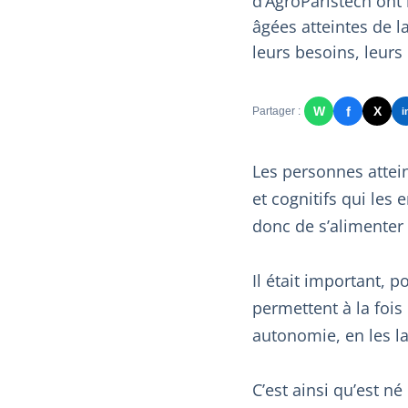
d’AgroParistech ont
âgées atteintes de 
leurs besoins, leurs 
f
W
X
Partager :
i
Les personnes attei
et cognitifs qui les
donc de s’alimenter
Il était important, 
permettent à la fois
autonomie, en les l
C’est ainsi qu’est n