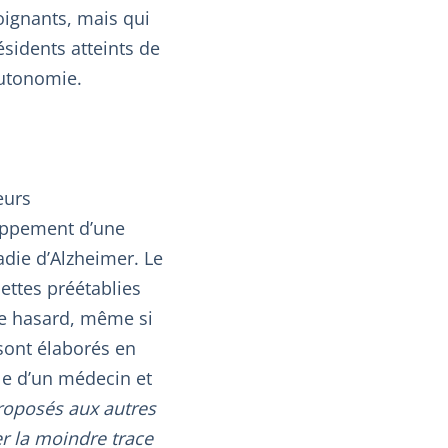
oignants, mais qui
ésidents atteints de
autonomie.
eurs
loppement d’une
adie d’Alzheimer. Le
ettes préétablies
 le hasard, même si
 sont élaborés en
le d’un médecin et
roposés aux autres
er la moindre trace