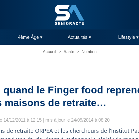
4ème Âge ▾
Actualités ▾
Lifestyle ▾
Accueil
>
Santé
>
Nutrition
: quand le Finger food repren
s maisons de retraite…
le 14/12/2011 à 12:15 | mis à jour le 24/09/2014 à 08:20
 de retraite ORPEA et les chercheurs de l’Institut Pa