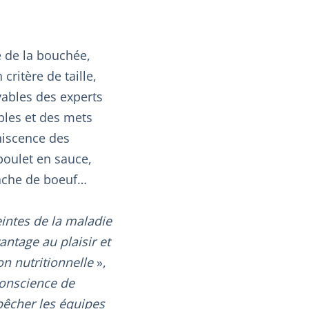
e de la bouchée,
critère de taille,
yables des experts
ples et des mets
niscence des
poulet en sauce,
ache de boeuf…
eintes de la maladie
ntage au plaisir et
on nutritionnelle
»,
conscience de
pêcher les équipes