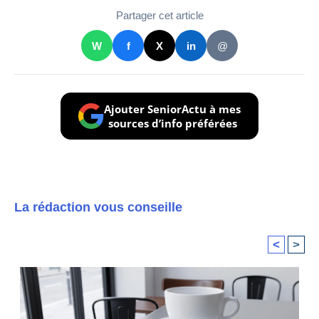
Partager cet article
W
f
X
in
@
Ajouter SeniorActu à mes
sources d’info préférées
La rédaction vous conseille
<
>