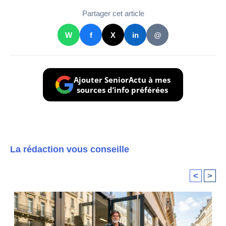
Partager cet article
W
f
X
in
@
Ajouter SeniorActu à mes
sources d’info préférées
La rédaction vous conseille
<
>