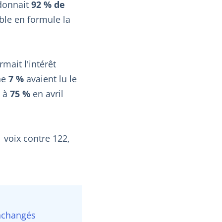
 donnait
92 % de
ble en formule la
rmait l'intérêt
ine
7 %
avaient lu le
» à
75 %
en avril
1 voix contre 122,
 inchangés