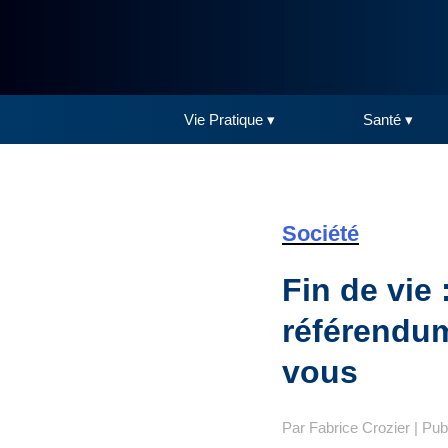
Vie Pratique ▾
Santé ▾
Société
Fin de vie 
référendum
vous
Par
Fabrice Crozier
| Pub