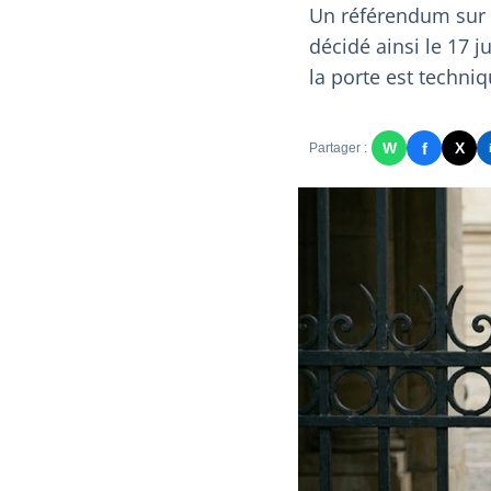
Un référendum sur la
décidé ainsi le 17 j
la porte est techn
f
W
X
Partager :