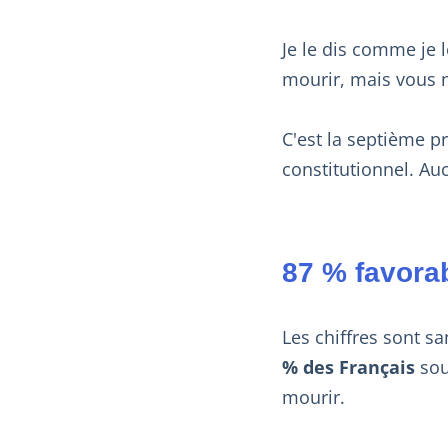
Je le dis comme je l
mourir, mais vous 
C'est la septième p
constitutionnel. Au
87 % favorab
Les chiffres sont s
% des Français
sout
mourir.