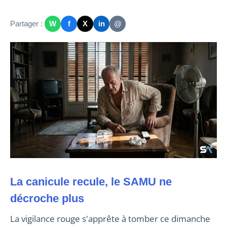
Partager :
W
f
X
in
@
La canicule recule, le SAMU ne
décroche plus
La vigilance rouge s'apprête à tomber ce dimanche