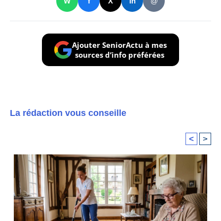
W
f
X
in
@
Ajouter SeniorActu à mes
sources d’info préférées
La rédaction vous conseille
<
>