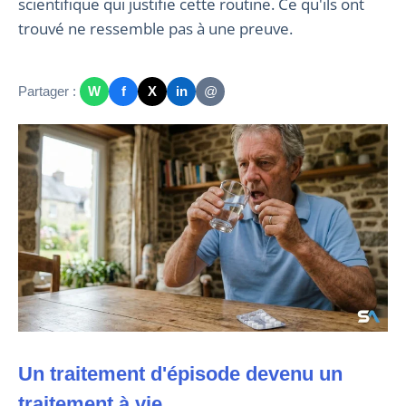
scientifique qui justifie cette routine. Ce qu'ils ont
trouvé ne ressemble pas à une preuve.
Partager :
W
f
X
in
@
Un traitement d'épisode devenu un
traitement à vie