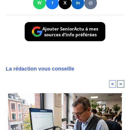
W
f
X
in
@
Ajouter SeniorActu à mes
sources d’info préférées
La rédaction vous conseille
<
>