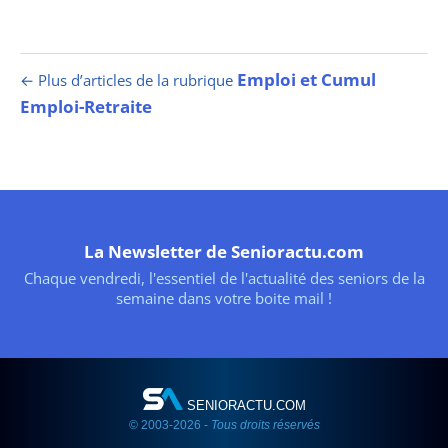
Emploi et Cumul
← Plus d’articles de la rubrique
Emploi-Retraite
La Newsletter de Senioractu.com
Chaque vendredi, l'essentiel de l'actualité des seniors de la
semaine dans votre boite mail !
SENIORACTU.COM
© 2003-2026 -
Tous droits réservés