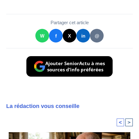
Partager cet article
W
f
X
in
@
Ajouter SeniorActu à mes
sources d’info préférées
La rédaction vous conseille
<
>