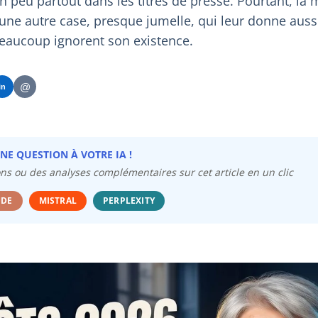
n peu partout dans les titres de presse. Pourtant, la 
une autre case, presque jumelle, qui leur donne auss
beaucoup ignorent son existence.
@
in
NE QUESTION À VOTRE IA !
ns ou des analyses complémentaires sur cet article en un clic
UDE
MISTRAL
PERPLEXITY