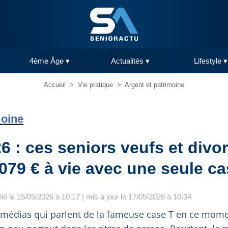
4ème Âge ▾
Actualités ▾
Lifestyle ▾
Accueil
>
Vie pratique
>
Argent et patrimoine
moine
6 : ces seniors veufs et divo
079 € à vie avec une seule ca
lié le 15/05/2026 à 10:17 | mis à jour le 17/05/2026 à 10:34
médias qui parlent de la fameuse case T en ce mome