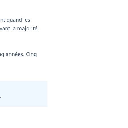
int quand les
vant la majorité,
inq années. Cinq
r