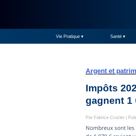
Vie Pratique ▾
Santé ▾
Argent et patri
Impôts 202
gagnent 1 
Par
Fabrice Crozier
| Pub
Nombreux sont les 