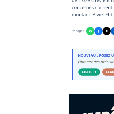
de 1 079 € revient u
concernés cochent 
montant. À vie. Et 
f
W
X
Partager :
NOUVEAU : POSEZ U
Obtenez des précisio
CHATGPT
CLA