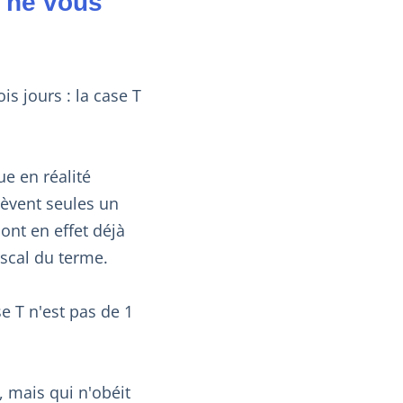
e ne vous
s jours : la case T
ue en réalité
lèvent seules un
ont en effet déjà
iscal du terme.
se T n'est pas de 1
, mais qui n'obéit