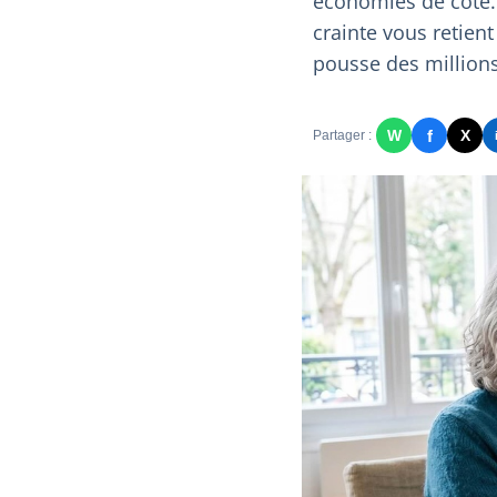
économies de côté. 
crainte vous retient
pousse des millions 
f
W
X
Partager :