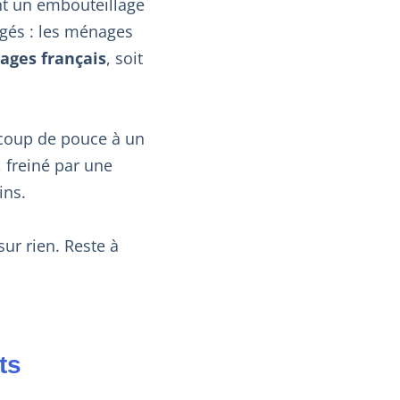
nt un embouteillage
âgés : les ménages
ages français
, soit
 coup de pouce à un
 freiné par une
ins.
sur rien. Reste à
ts