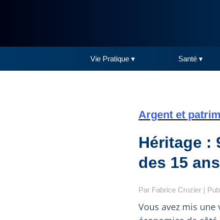
Vie Pratique ▾
Santé ▾
Argent et patri
Héritage : 
des 15 ans
Par
Fabrice Crozier
| Pub
Vous avez mis une v