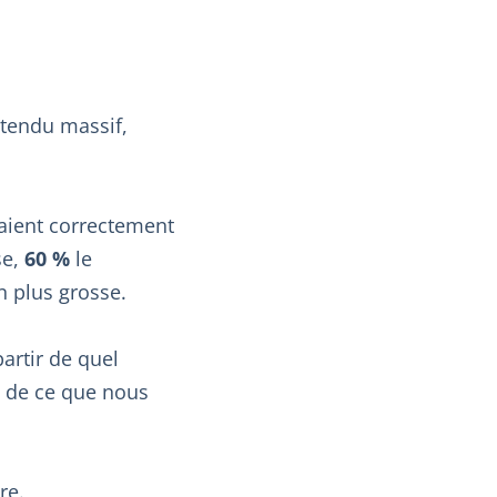
entendu massif,
aient correctement
se,
60 %
le
n plus grosse.
partir de quel
ît de ce que nous
re.