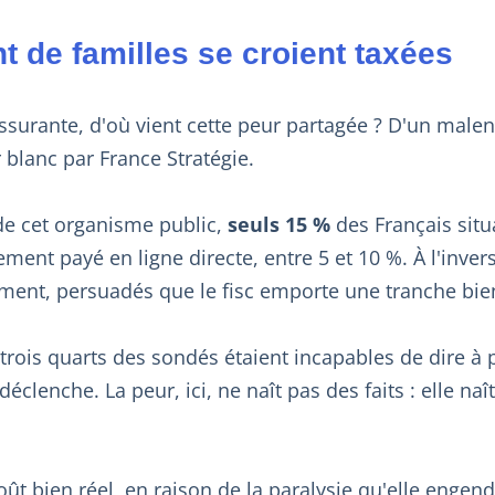
t de familles se croient taxées
 rassurante, d'où vient cette peur partagée ? D'un mal
blanc par France Stratégie.
e cet organisme public,
seuls 15 %
des Français situ
ment payé en ligne directe, entre 5 et 10 %. À l'inver
ment, persuadés que le fisc emporte une tranche bie
 trois quarts des sondés étaient incapables de dire à 
éclenche. La peur, ici, ne naît pas des faits : elle na
oût bien réel, en raison de la paralysie qu'elle engend