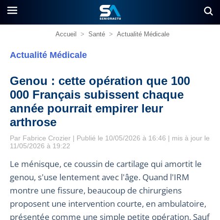
Accueil
>
Santé
>
Actualité Médicale
Actualité Médicale
Genou : cette opération que 100
000 Français subissent chaque
année pourrait empirer leur
arthrose
Par
Fabrice Crozier
| Publié le 10/05/2026 à 16:46 | mis à jour le
11/05/2026 à 19:22
Le ménisque, ce coussin de cartilage qui amortit le
genou, s'use lentement avec l'âge. Quand l'IRM
montre une fissure, beaucoup de chirurgiens
proposent une intervention courte, en ambulatoire,
présentée comme une simple petite opération. Sauf