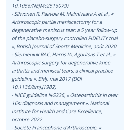
10.1056/NEJMc2516079)
- Sihvonen R, Paavola M, Malmivaara A et al., «
Arthroscopic partial meniscectomy for a
degenerative meniscus tear: a 5 year follow-up
of the placebo-surgery controlled FIDELITY trial
», British Journal of Sports Medicine, août 2020
- Siemieniuk RAC, Harris IA, Agoritsas T et al., «
Arthroscopic surgery for degenerative knee
arthritis and meniscal tears: a clinical practice
guideline », BMJ, mai 2017 (DOI
10.1136/bmj.j1982)
- NICE guideline NG226, « Osteoarthritis in over
16s: diagnosis and management », National
Institute for Health and Care Excellence,
octobre 2022
- Société Francophone d'Arthroscopie, «