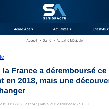
4ème Âge ▾
Actualités ▾
Lifestyle ▾
Accueil
>
Santé
>
Actualité Médicale
le
: la France a déremboursé ce
 en 2018, mais une découver
changer
ié le 08/05/2026 à 09:47 | mis à jour le 09/05/2026 à 15:56