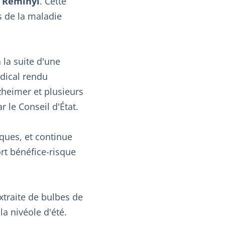
e
Réminyl
. Cette
s de la maladie
à la suite d'une
édical rendu
lzheimer et plusieurs
 le Conseil d'État.
ques, et continue
rt bénéfice-risque
extraite de bulbes de
 la nivéole d'été.