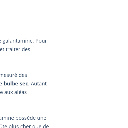
de galantamine. Pour
et traiter des
i mesuré des
 bulbe sec
. Autant
e aux aléas
ntamine possède une
oûte plus cher que de