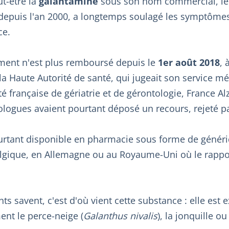
t-être la
galantamine
sous son nom commercial, l
 depuis l'an 2000, a longtemps soulagé les symptôme
ce.
ment n'est plus remboursé depuis le
1er août 2018
, 
la Haute Autorité de santé, qui jugeait son service m
été française de gériatrie et de gérontologie, France A
logues avaient pourtant déposé un recours, rejeté par
urtant disponible en pharmacie sous forme de généri
Belgique, en Allemagne ou au Royaume-Uni où le rappo
ts savent, c'est d'où vient cette substance : elle est 
ent le perce-neige (
Galanthus nivalis
), la jonquille ou