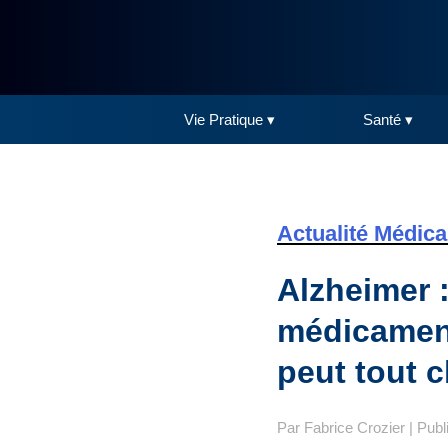
Vie Pratique ▾
Santé ▾
Actualité Médica
Alzheimer 
médicament
peut tout 
Par
Fabrice Crozier
| Publ