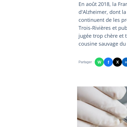
En août 2018, la Fr
d'Alzheimer, dont la
continuent de les pr
Trois-Rivières et pub
jugée trop chère et 
cousine sauvage du 
f
W
X
Partager :
i