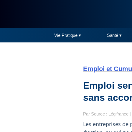
Vie Pratique ▾
Santé ▾
Emploi et Cumul
Emploi sen
sans acco
Par Source : Légifrance | 
Les entreprises de 