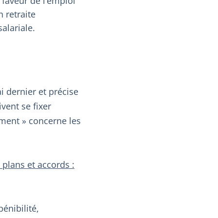
faveur de l’emploi
 retraite
alariale.
 dernier et précise
vent se fixer
tement » concerne les
 plans et accords :
énibilité,