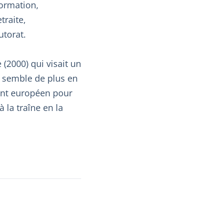
formation,
traite,
utorat.
 (2000) qui visait un
… semble de plus en
ment européen pour
 la traîne en la