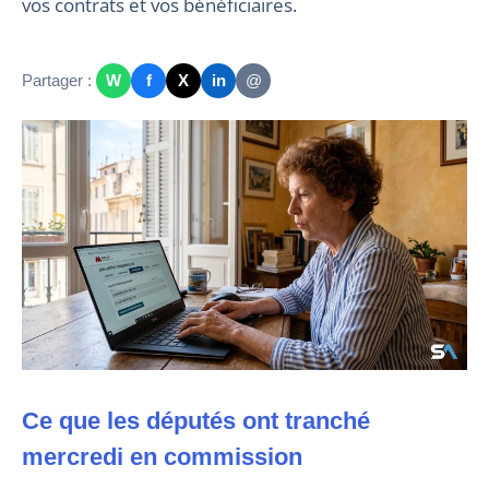
vos contrats et vos bénéficiaires.
Partager :
W
f
X
in
@
Ce que les députés ont tranché
mercredi en commission