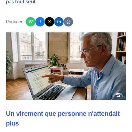
pas tout seul.
Partager :
W
f
X
in
@
Un virement que personne n'attendait
plus