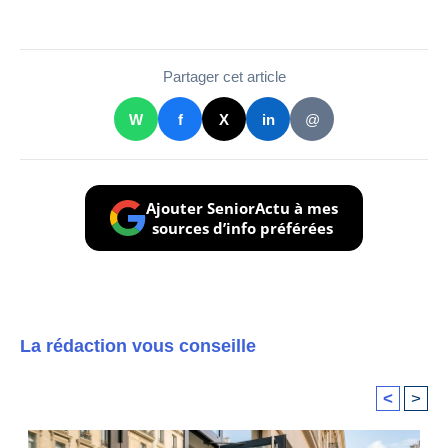
Partager cet article
W
f
X
in
@
Ajouter SeniorActu à mes
sources d’info préférées
La rédaction vous conseille
<
>