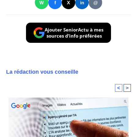
W
f
X
in
@
Ajouter SeniorActu à mes
sources d’info préférées
La rédaction vous conseille
<
>