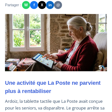
Partager :
W
f
X
in
@
Une activité que La Poste ne parvient
plus à rentabiliser
Ardoiz, la tablette tactile que La Poste avait conçue
pour les seniors, va disparaître. Le groupe arrête sa