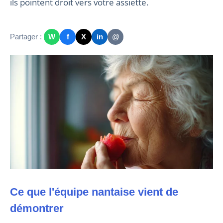
ils pointent droit vers votre assiette.
Partager :
W
f
X
in
@
Ce que l'équipe nantaise vient de
démontrer