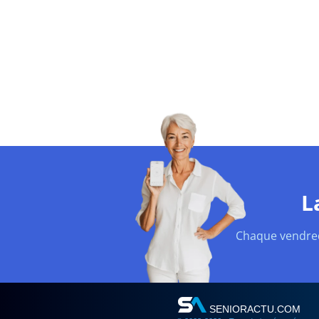
L
Chaque vendredi
SENIORACTU.COM