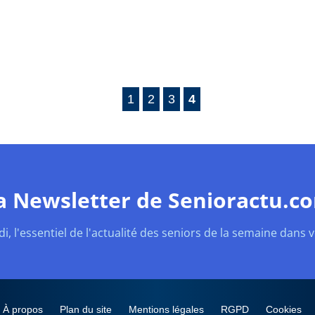
1
2
3
4
a Newsletter de Senioractu.c
, l'essentiel de l'actualité des seniors de la semaine dans vo
À propos
Plan du site
Mentions légales
RGPD
Cookies