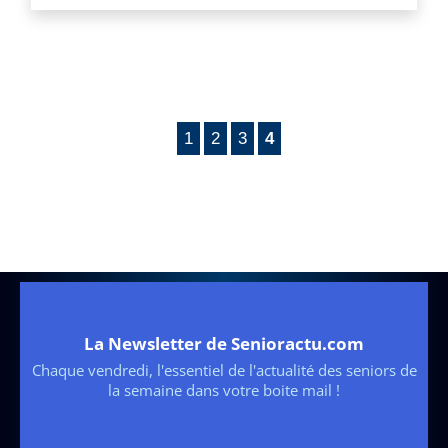
1
2
3
4
La Newsletter de Senioractu.com
Chaque vendredi, l'essentiel de l'actualité des seniors de
la semaine dans votre boite mail !