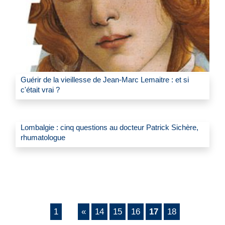
Guérir de la vieillesse de Jean-Marc Lemaitre : et si
c'était vrai ?
Lombalgie : cinq questions au docteur Patrick Sichère,
rhumatologue
1
«
14
15
16
17
18
...