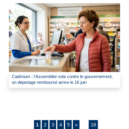
Cadmium : l'Assemblée vote contre le gouvernement,
un dépistage remboursé arrive le 16 juin
1
2
3
4
5
»
18
...